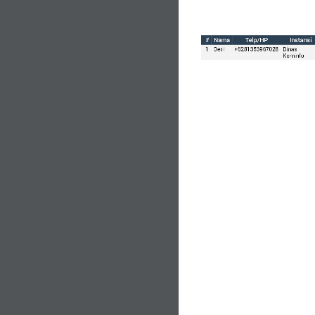
#
Nama
Telp/
HP
Instansi
1
Deril
+6281353967028
Dinas 
Kominfo